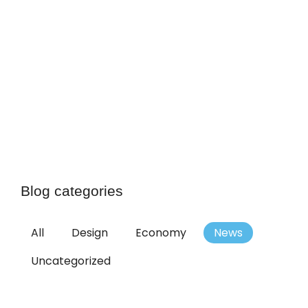
velit, vel commodo enim congue sit amet. Ut
pretium risus sit amet nisi vulputate porta.
Read more
Blog categories
All
Design
Economy
News
Uncategorized